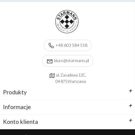
+48 603 584 518
biuro@starmann.pl
ul. Zasadowa 12C,
04-875 Warszawa
+
Produkty
+
Informacje
+
Konto klienta