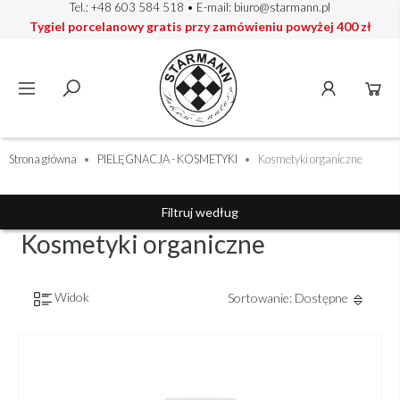
Tel.: +48 603 584 518
• E-mail:
biuro@starmann.pl
Tygiel porcelanowy gratis przy zamówieniu powyżej 400 zł
Strona główna
PIELĘGNACJA - KOSMETYKI
Kosmetyki organiczne
Filtruj według
Kosmetyki organiczne
Widok
Sortowanie: Dostępne