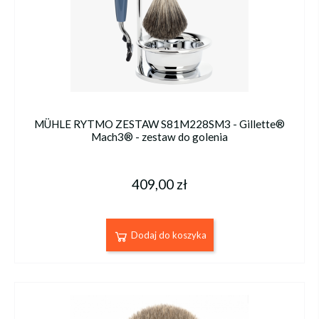
MÜHLE RYTMO ZESTAW S81M228SM3 - Gillette®
Mach3® - zestaw do golenia
409,00 zł
Dodaj do koszyka