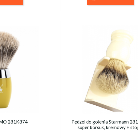
MO 281K874
Pędzel do golenia Starmann 28
super borsuk, kremowy + sto