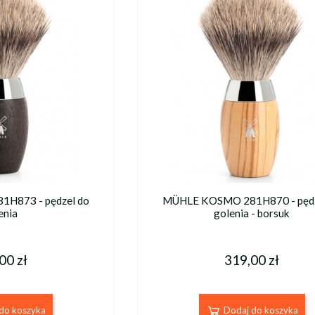
H873 - pędzel do
MÜHLE KOSMO 281H870 - pędz
enia
golenia - borsuk
00 zł
319,00 zł
do koszyka
Dodaj do koszyka