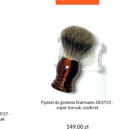
Pędzel do golenia Starmann 281P23 -
super borsuk, szylkret
1P27 -
jak
149,00 zł