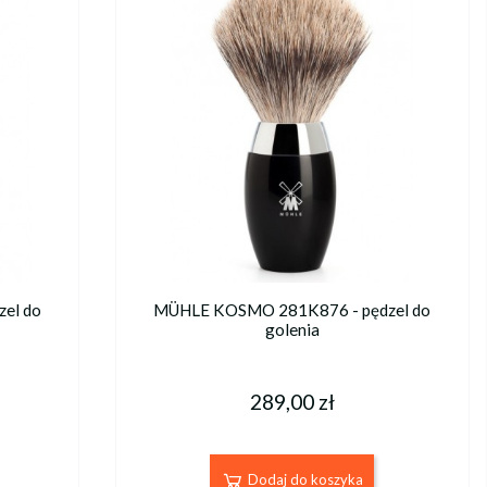
el do
MÜHLE KOSMO 281K876 - pędzel do
golenia
289,00 zł
Dodaj do koszyka