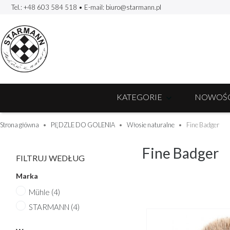
Tel.: +48 603 584 518
• E-mail:
biuro@starmann.pl
KATEGORIE
NOWOŚC
Strona główna
PĘDZLE DO GOLENIA
Włosie naturalne
Fine Badger
Fine Badger
FILTRUJ WEDŁUG
Marka
Mühle
(4)
STARMANN
(4)