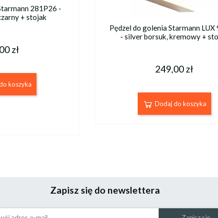
 Starmann 281P26 -
czarny + stojak
Pędzel do golenia Starmann LUX
- silver borsuk, kremowy + st
00 zł
249,00 zł
do koszyka
Dodaj do koszyka
Zapisz się do newslettera
Zapisz się