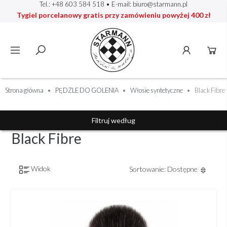
Tel.: +48 603 584 518
• E-mail:
biuro@starmann.pl
Tygiel porcelanowy gratis przy zamówieniu powyżej 400 zł
Strona główna
PĘDZLE DO GOLENIA
Włosie syntetyczne
Black Fibre
Filtruj według
Black Fibre
Widok
Sortowanie: Dostępne