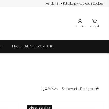
Regulamin
•
Polityka prywatności i Cookies
Konto
Koszyk
T
NATURALNE SZCZOTKI
Widok
Sortowanie: Dostępne
Obecnie brak na