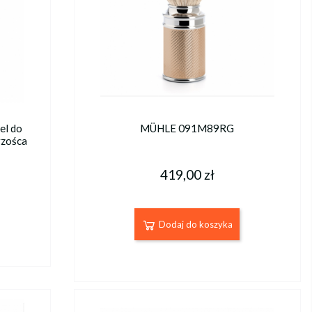
el do
MÜHLE 091M89RG
rzośca
419,00 zł
Dodaj do koszyka