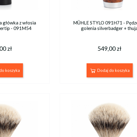
 główka z włosia
MÜHLE STYLO 091H71 - Pędze
vertip - 091M54
golenia silverbadger + thuj
00 zł
549,00 zł
do koszyka
Dodaj do koszyka