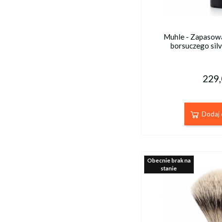
Muhle - Zapasowa
borsuczego sil
229,
Dodaj 
Obecnie brak na
stanie