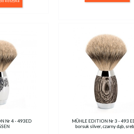
do koszyka
 Nr 4 - 493ED
MÜHLE EDITION Nr 3 - 493 ED
SSEN
borsuk silver, czarny dąb, sre