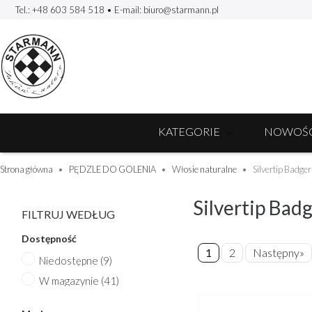
Tel.: +48 603 584 518
• E-mail:
biuro@starmann.pl
KATEGORIE
NOWOŚC
Strona główna
PĘDZLE DO GOLENIA
Włosie naturalne
Silvertip Badger
Silvertip Bad
FILTRUJ WEDŁUG
Dostępność
1
2
Następny»
Niedostępne
(9)
W magazynie
(41)