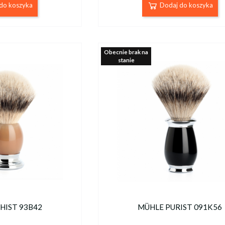
do koszyka
Dodaj do koszyka
Obecnie brak na
stanie
HIST 93B42
MÜHLE PURIST 091K56