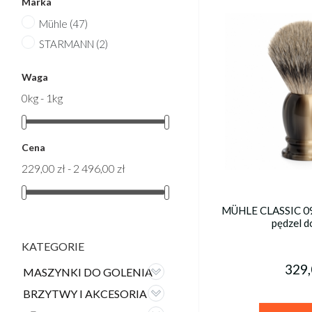
Marka
Mühle
(47)
STARMANN
(2)
Waga
0kg - 1kg
Cena
229,00 zł - 2 496,00 zł
MÜHLE CLASSIC 09
pędzel d
KATEGORIE
329,
MASZYNKI DO GOLENIA
BRZYTWY I AKCESORIA