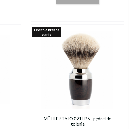
Obecnie brak na
stanie
MÜHLE STYLO 091H75 - pędzel do
golenia