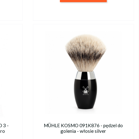
 3 -
MÜHLE KOSMO 091K876 - pędzel do
bro
golenia - włosie silver