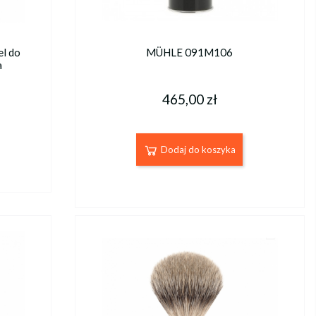
l do
MÜHLE 091M106
a
465,00 zł
Dodaj do koszyka