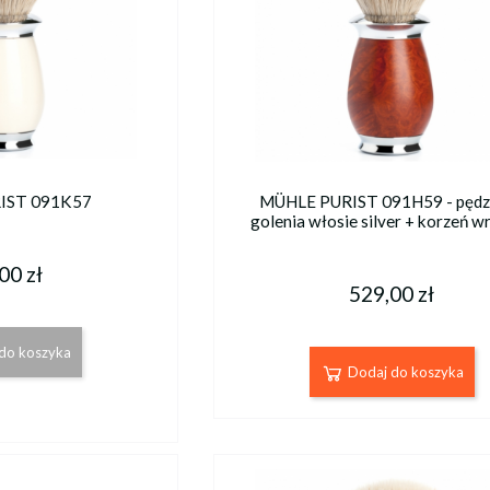
IST 091K57
MÜHLE PURIST 091H59 - pędz
golenia włosie silver + korzeń w
00 zł
529,00 zł
do koszyka
Dodaj do koszyka