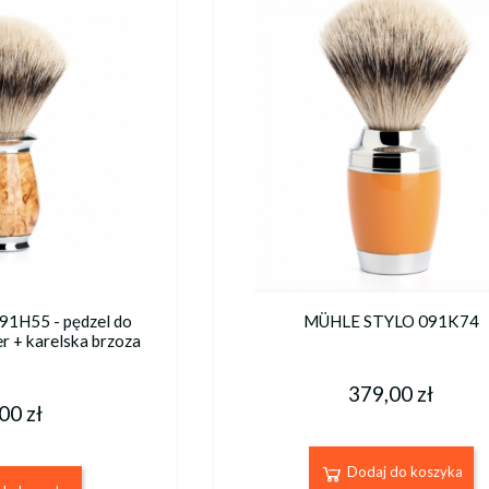
1H55 - pędzel do
MÜHLE STYLO 091K74
er + karelska brzoza
379,00 zł
00 zł
Dodaj do koszyka