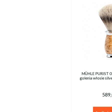
MÜHLE PURIST 09
golenia włosie silv
589,