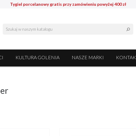
Tygiel porcelanowy gratis przy zamówieniu powyżej 400 zł
I
KULTURA GOLENIA
NASZE MARKI
KONTAK
ger