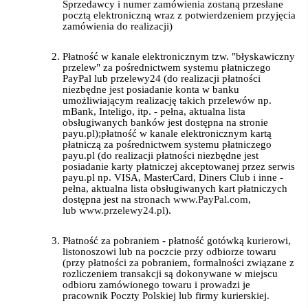
Sprzedawcy i numer zamówienia zostaną przesłane
pocztą elektroniczną wraz z potwierdzeniem przyjęcia
zamówienia do realizacji)
Płatność w kanale elektronicznym tzw. "błyskawiczny
przelew" za pośrednictwem systemu płatniczego
PayPal lub przelewy24 (do realizacji płatności
niezbędne jest posiadanie konta w banku
umożliwiającym realizację takich przelewów np.
mBank, Inteligo, itp. - pełna, aktualna lista
obsługiwanych banków jest dostępna na stronie
payu.pl);płatność w kanale elektronicznym kartą
płatniczą za pośrednictwem systemu płatniczego
payu.pl (do realizacji płatności niezbędne jest
posiadanie karty płatniczej akceptowanej przez serwis
payu.pl np. VISA, MasterCard, Diners Club i inne -
pełna, aktualna lista obsługiwanych kart płatniczych
dostępna jest na stronach
www.PayPal.com
,
lub
www.przelewy24.pl
).
Płatność za pobraniem - płatność gotówką kurierowi,
listonoszowi lub na poczcie przy odbiorze towaru
(przy płatności za pobraniem, formalności związane z
rozliczeniem transakcji są dokonywane w miejscu
odbioru zamówionego towaru i prowadzi je
pracownik Poczty Polskiej lub firmy kurierskiej.