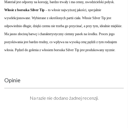
Materiał jest odporny na korozję, bardzo trwały i ma cenny, uwodzicielski połysk.
Włosie z borsuka Silver Ti
p
– to włosie najwyższej jakości, specjalnie
wyselekcjonowane. Wybierane z określonych partii ciała. Włosie Silver Tip jest
odpowiednio długie, dzięki czemu nie trzeba go przycinać, a przy tym, idealnie miękkie.
Ma jasno złocistą barwę i charakterystyczny ciemny pasek na środku. Proces jego
pozyskiwania jest bardzo trudny, co wpływa na wysoką cenę pędzli z tym rodzajem
włosia. Pędzel do golenia z włosiem borsuka Silver Tip jest produkowany ręcznie.
Opinie
Na razie nie dodano żadnej recenzji.