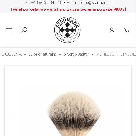
Tel.: +48 603 584 518
• E-mail:
biuro@starmann.pl
Tygiel porcelanowy gratis przy zamówieniu powyżej 400 zł
DO GOLENIA
Włosie naturalne
Silvertip Badger
MÜHLE SOPHIST 93B42