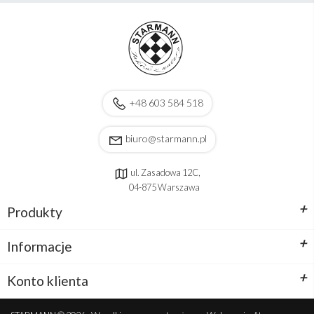
+48 603 584 518
biuro@starmann.pl
ul. Zasadowa 12C,
04-875 Warszawa
+
Produkty
+
Informacje
+
Konto klienta