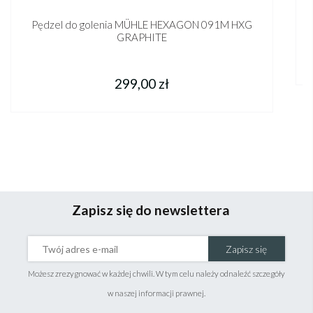
Pędzel do golenia MÜHLE HEXAGON 091M HXG
GRAPHITE
299,00 zł
Zapisz się do newslettera
Zapisz się
Możesz zrezygnować w każdej chwili. W tym celu należy odnaleźć szczegóły
w naszej informacji prawnej.