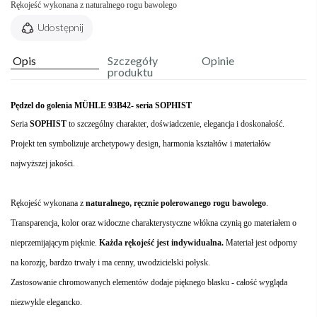
Rękojeść wykonana z naturalnego rogu bawolego
Udostępnij
Opis
Szczegóły
Opinie
produktu
Pędzel do golenia MÜHLE 93B42- seria SOPHIST
Seria
SOPHIST
to szczególny charakter, doświadczenie, elegancja i doskonałość.
Projekt ten symbolizuje archetypowy design, harmonia kształtów i materiałów
najwyższej jakości.
Rękojeść wykonana z
naturalnego, ręcznie polerowanego rogu bawolego
.
Transparencja, kolor oraz widoczne charakterystyczne włókna czynią go materiałem o
nieprzemijającym pięknie.
Każda rękojeść jest indywidualna.
Materiał jest odporny
na korozję, bardzo trwały i ma cenny, uwodzicielski połysk.
Zastosowanie chromowanych elementów dodaje pięknego blasku - całość wygląda
niezwykle elegancko.