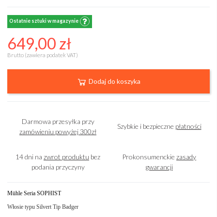
Ostatnie sztuki w magazynie
649,00 zł
Brutto (zawiera podatek VAT)
Dodaj do koszyka
Darmowa przesyłka przy
Szybkie i bezpieczne
płatności
zamówieniu powyżej 300zł
14 dni na
zwrot produktu
bez
Prokonsumenckie
zasady
podania przyczyny
gwarancji
Mühle Seria SOPHIST
Włosie typu Silvert Tip Badger