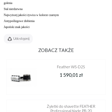
golenia
Stal nierdzewna
Najwyższej jakości żywica w kolorze czarnym
Antypoślizgowe żłobienia
Japoński znak jakości
Udostępnij
ZOBACZ TAKŻE
Feather WS-D2S
1 590,01 zł
Żyletki do shavette FEATHER
Professional blade PB-20