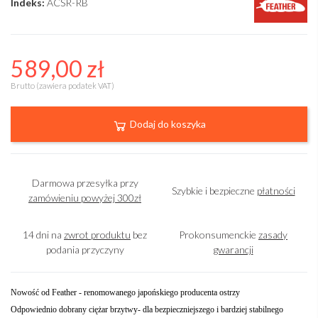
Indeks:
ACSR-RB
589,00 zł
Brutto (zawiera podatek VAT)
Dodaj do koszyka
Darmowa przesyłka przy
Szybkie i bezpieczne
płatności
zamówieniu powyżej 300zł
14 dni na
zwrot produktu
bez
Prokonsumenckie
zasady
podania przyczyny
gwarancji
Nowość od Feather - renomowanego japońskiego producenta ostrzy
Odpowiednio dobrany ciężar brzytwy- dla bezpieczniejszego i bardziej stabilnego