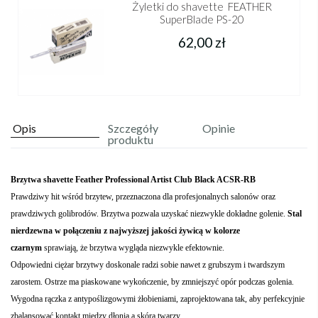
Żyletki do shavette FEATHER
SuperBlade PS-20
62,00 zł
Opis
Szczegóły
Opinie
produktu
Brzytwa shavette Feather Professional Artist Club Black ACSR-RB
Prawdziwy hit wśród brzytew, przeznaczona dla profesjonalnych salonów oraz
prawdziwych golibrodów. Brzytwa pozwala uzyskać niezwykle dokładne golenie.
Stal
nierdzewna w połączeniu z najwyższej jakości żywicą w kolorze
czarnym
sprawiają, że brzytwa wygląda niezwykle efektownie.
Odpowiedni ciężar brzytwy doskonale radzi sobie nawet z grubszym i twardszym
zarostem. Ostrze ma piaskowane wykończenie, by zmniejszyć opór podczas golenia.
Wygodna rączka z antypoślizgowymi żłobieniami, zaprojektowana tak, aby perfekcyjnie
zbalansować kontakt między dłonią a skórą twarzy.