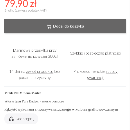
79,90 zł
Brutto (zawiera podatek VAT)
Dodaj do koszyka
Darmowa przesyłka przy
Szybkie i bezpieczne
płatności
zamówieniu powyżej 300zł
14 dni na
zwrot produktu
bez
Prokonsumenckie
zasady
podania przyczyny
gwarancji
Mühle NOM Seria Marten
Włosie typu Pure Badger - włosie borsucze
Rękojeść
wykonana z tworzywa sztucznego w kolorze grafitowo-czarnym
Udostępnij