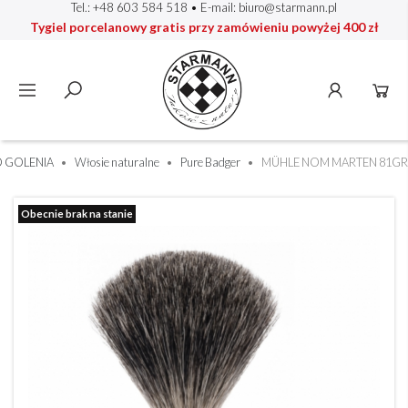
Tel.: +48 603 584 518
• E-mail:
biuro@starmann.pl
Tygiel porcelanowy gratis przy zamówieniu powyżej 400 zł
O GOLENIA
Włosie naturalne
Pure Badger
MÜHLE NOM MARTEN 81GR
Obecnie brak na stanie