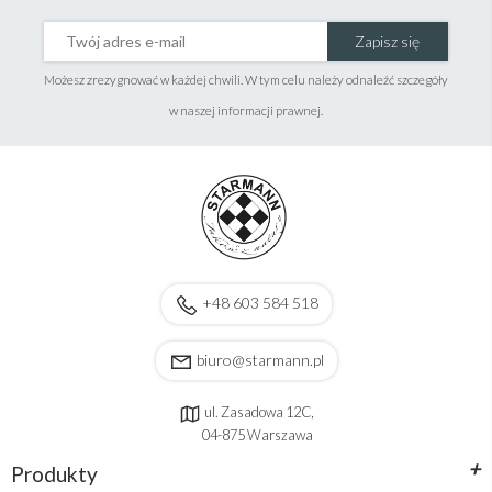
Zapisz się
Możesz zrezygnować w każdej chwili. W tym celu należy odnaleźć szczegóły
w naszej informacji prawnej.
+48 603 584 518
biuro@starmann.pl
ul. Zasadowa 12C,
04-875 Warszawa
+
Produkty