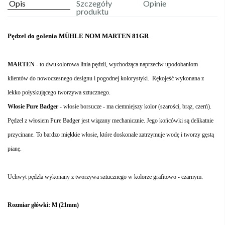
Opis
Szczegóły
Opinie
produktu
Pędzel do golenia MÜHLE NOM MARTEN 81GR
MARTEN
- to dwukolorowa linia pędzli, wychodząca naprzeciw upodobaniom
klientów do nowoczesnego designu i pogodnej kolorystyki. Rękojeść wykonana z
lekko połyskującego tworzywa sztucznego.
Włosie Pure Badger
- włosie borsucze - ma ciemniejszy kolor (szarości, brąz, czerń).
Pędzel z włosiem Pure Badger jest wiązany mechanicznie. Jego końcówki są delikatnie
przycinane. To bardzo miękkie włosie, które doskonale zatrzymuje wodę i tworzy gęstą
pianę.
Uchwyt pędzla wykonany z tworzywa sztucznego w kolorze grafitowo - czarnym.
Rozmiar główki: M (21mm)