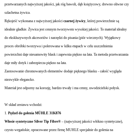
przetwarzanych najwyższej jakości, jak róg bawoli, dąb księżycowy, drewno oliwne czy
szlachetna żywica.
Rękojeść wykonana z najwyższej jakości
czarnej żywicy
, której powierzchnie są
idealnie gładkie. Żywica jest cennym tworzywem wysokiej jakości. To materiał idealny
do ekskluzywnych akcesoriów i narzędzi do pisania (piór wiecznych). Wyjątkowy
proces obróbki tworzywa i polerowana w kilku etapach w celu uszczelnienia
powierzchni daje niesamowity blask i zapewnia piękno na lata. Ta metoda przetwarzania
daje miły dotyk i zabezpiecza piękno na lata.
Zastosowanie chromowanych elementów dodaje pięknego blasku - całość wygląda
niezwykle elegancko.
Materiał jest odporny na korozję, bardzo trwały i ma cenny, uwodzicielski połysk.
W skład zestawu wchodzi:
1.
Pędzel do golenia MÜHLE 31K876
Włosie syntetyczne Silver
Tip
Fibre
®
– (najwyższej jakości włókno syntetyczne),
czysto wegańskie, opracowane przez firmę MUHLE specjalnie do golenia na