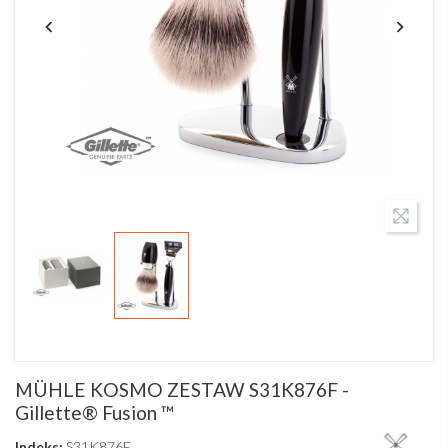
MÜHLE KOSMO ZESTAW S31K876F -
Gillette® Fusion ™
Indeks:
S31K876F