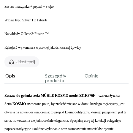
Zestaw maszynka + pędzel + stojak
Włosie typu Silver Tip Fibre®
Na wkłady Gillette® Fusion ™
Rękojeść wykonana z wysokiej jakości czarnej żywicy
Udostępnij
Opis
Szczegóły
Opinie
produktu
Zestaw do golenia seria MÜHLE KOSMO model S31K876F – czarna żywica
Seria
KOSMO
stworzona po to, by znaleźć miejsce w domu każdego mężczyzny, jest
otwarta na nowe doświadczenia: to projekt kosmopolityczny, którego przejawem jest ta
seria: nowoczesna ale jednocześnie elegancka. Specjalną aurę tej kolekcji osiągnięto
poprzez tradycyjne i solidne wykonanie oraz zastosowanie materiałów ręcznie