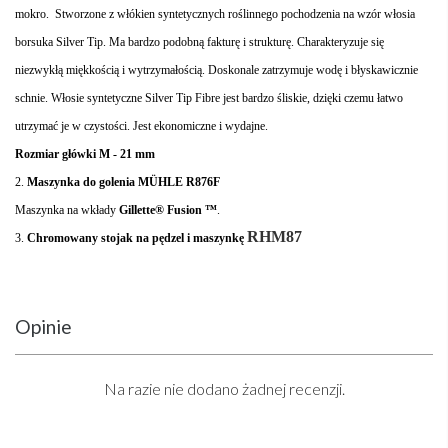
mokro. Stworzone z włókien syntetycznych roślinnego pochodzenia na wzór włosia
borsuka Silver
Tip
. Ma bardzo podobną fakturę i strukturę. Charakteryzuje się
niezwykłą miękkością i wytrzymałością. Doskonale zatrzymuje wodę i błyskawicznie
schnie. Włosie syntetyczne Silver
Tip
Fibre
jest bardzo śliskie, dzięki czemu łatwo
utrzymać je w czystości. Jest ekonomiczne i wydajne.
Rozmiar główki M - 21 mm
2.
Maszynka do golenia MÜHLE R876F
Maszynka na wkłady
Gillette® Fusion ™
.
RHM87
3.
Chromowany stojak na pędzel i maszynkę
Opinie
Na razie nie dodano żadnej recenzji.