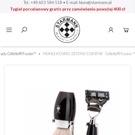
Tel.: +48 603 584 518
• E-mail:
biuro@starmann.pl
Tygiel porcelanowy gratis przy zamówieniu powyżej 400 zł
ady Gillette® Fusion™
MÜHLE KOSMO ZESTAW S31K876F - Gillette® Fusion ™