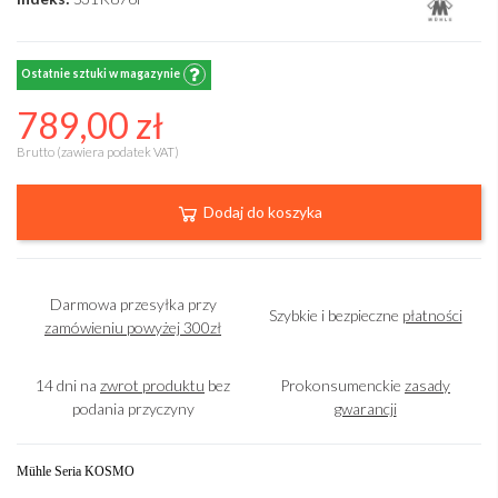
Ostatnie sztuki w magazynie
789,00 zł
Brutto (zawiera podatek VAT)
Dodaj do koszyka
Darmowa przesyłka przy
Szybkie i bezpieczne
płatności
zamówieniu powyżej 300zł
14 dni na
zwrot produktu
bez
Prokonsumenckie
zasady
podania przyczyny
gwarancji
Mühle Seria KOSMO