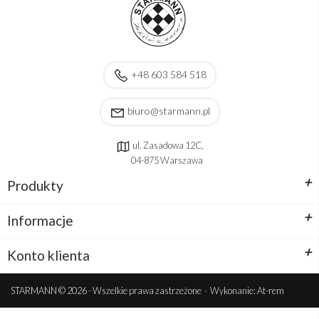
+48 603 584 518
biuro@starmann.pl
ul. Zasadowa 12C,
04-875 Warszawa
+
Produkty
+
Informacje
+
Konto klienta
STARMANN © 2026 - Wszelkie prawa zastrzeżone
•
Wykonanie: At-rem