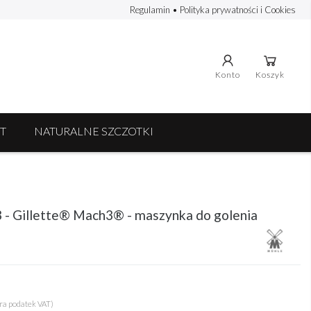
Regulamin
•
Polityka prywatności i Cookies
Konto
Koszyk
T
NATURALNE SZCZOTKI
Gillette® Mach3® - maszynka do golenia
ra podatek VAT)