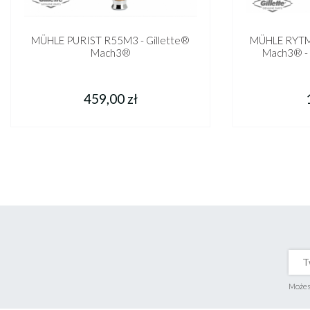
MÜHLE PURIST R55M3 - Gillette®
MÜHLE RYTM
Mach3®
Mach3® - 
459,00 zł
Możesz