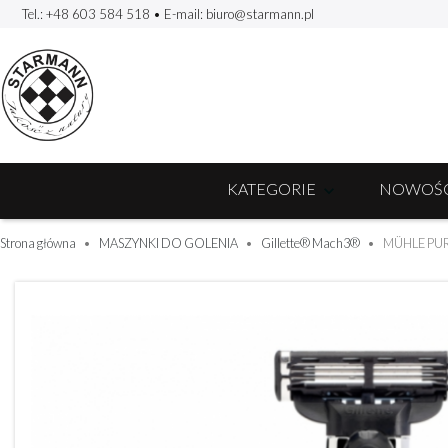
Tel.: +48 603 584 518
• E-mail:
biuro@starmann.pl
KATEGORIE
NOWOŚC
Strona główna
MASZYNKI DO GOLENIA
Gillette® Mach3®
MÜHLE PURI