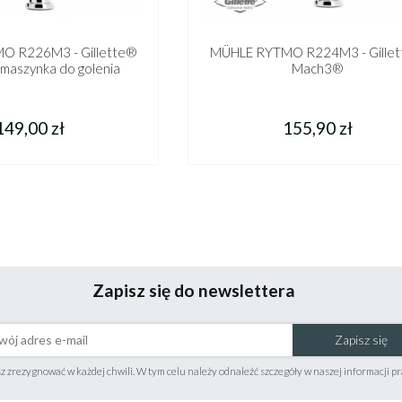
O R226M3 - Gillette®
MÜHLE RYTMO R224M3 - Gille
maszynka do golenia
Mach3®
149,00 zł
155,90 zł
Zapisz się do newslettera
Zapisz się
 zrezygnować w każdej chwili. W tym celu należy odnaleźć szczegóły w naszej informacji p