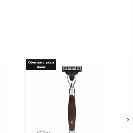
Obecnie brak na
stanie