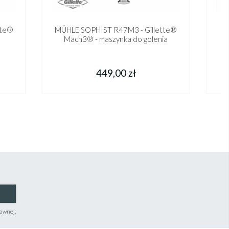
tte®
MÜHLE SOPHIST R47M3 - Gillette®
M
Mach3® - maszynka do golenia
449,00 zł
rawnej.