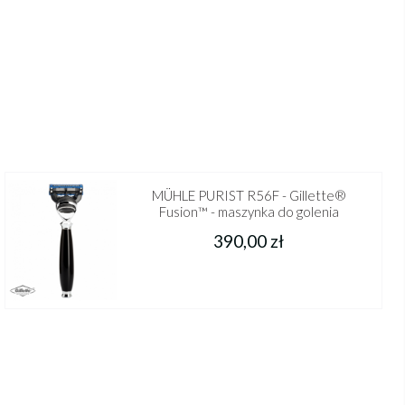
MÜHLE PURIST R56F - Gillette®
Fusion™ - maszynka do golenia
390,00 zł