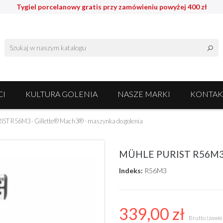
Tygiel porcelanowy gratis przy zamówieniu powyżej 400 zł
I
KULTURA GOLENIA
NASZE MARKI
KONTAK
ST R56M3 - Gillette® Mach3® - maszynka do golenia
MÜHLE PURIST R56M3 - 
Indeks:
R56M3
339,00 zł
Brutto (zawie