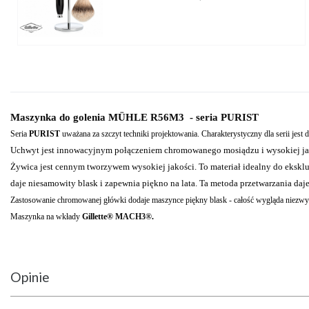
Maszynka do golenia MÜHLE R56M3 - seria PURIST
Seria
PURIST
uważana za szczyt techniki projektowania. Charakterystyczny dla serii jest 
Uchwyt jest innowacyjnym połączeniem chromowanego mosiądzu i wysokiej j
Żywica jest cennym tworzywem wysokiej jakości. To materiał idealny do eksklu
daje niesamowity blask i zapewnia piękno na lata. Ta metoda przetwarzania daje
Zastosowanie chromowanej główki dodaje maszynce piękny blask - całość wygląda niezwy
Maszynka na wkłady
Gillette®
MACH3®
.
Opinie