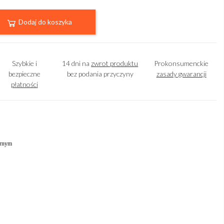
Dodaj do koszyka
Szybkie i
14 dni na
zwrot produktu
Prokonsumenckie
bezpieczne
bez podania przyczyny
zasady gwarancji
płatności
arnym