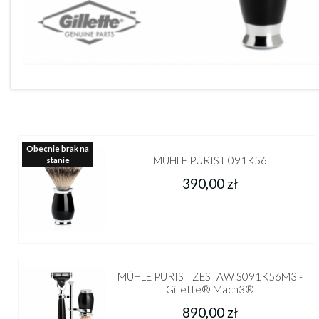
Obecnie brak na
MÜHLE PURIST 091K56
stanie
390,00 zł
MÜHLE PURIST ZESTAW S091K56M3 -
Gillette® Mach3®
890,00 zł