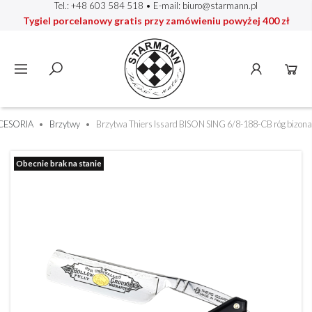
Tel.: +48 603 584 518
• E-mail:
biuro@starmann.pl
Tygiel porcelanowy gratis przy zamówieniu powyżej 400 zł
CESORIA
Brzytwy
Brzytwa Thiers Issard BISON SING 6/8-188-CB róg bizona
Obecnie brak na stanie