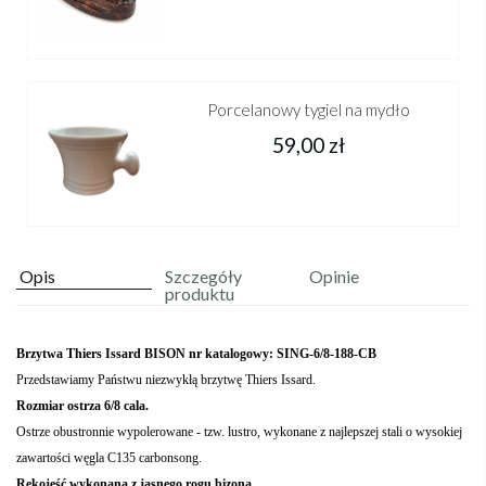
Porcelanowy tygiel na mydło
59,00 zł
Opis
Szczegóły
Opinie
produktu
Brzytwa Thiers Issard BISON nr katalogowy: SING-6/8-188-CB
Przedstawiamy Państwu niezwykłą brzytwę Thiers Issard.
Rozmiar ostrza 6/8 cala.
Ostrze obustronnie wypolerowane - tzw. lustro, wykonane z najlepszej stali o wysokiej
zawartości węgla C135 carbonsong.
Rękojeść wykonana z jasnego rogu bizona
.