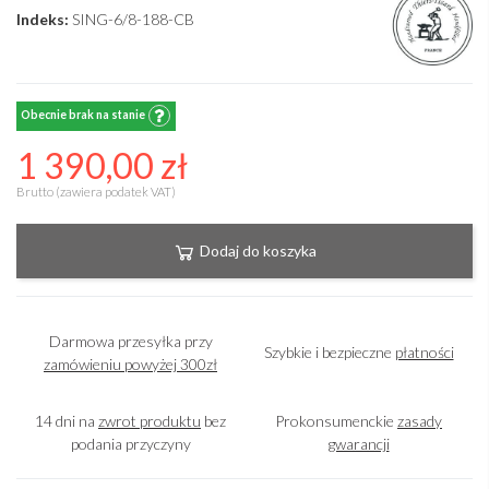
Indeks:
SING-6/8-188-CB
Obecnie brak na stanie
1 390,00 zł
Brutto (zawiera podatek VAT)
Dodaj do koszyka
Darmowa przesyłka przy
Szybkie i bezpieczne
płatności
zamówieniu powyżej 300zł
14 dni na
zwrot produktu
bez
Prokonsumenckie
zasady
podania przyczyny
gwarancji