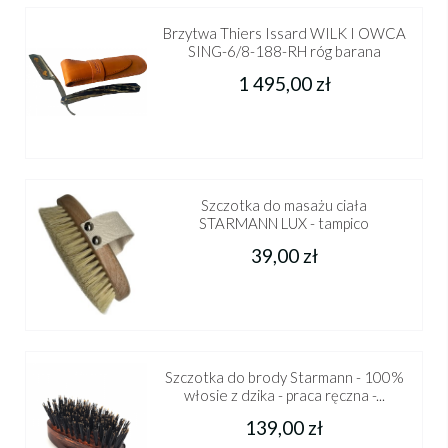
Brzytwa Thiers Issard WILK I OWCA
SING-6/8-188-RH róg barana
1 495,00 zł
Szczotka do masażu ciała
STARMANN LUX - tampico
39,00 zł
Szczotka do brody Starmann - 100%
włosie z dzika - praca ręczna -...
139,00 zł