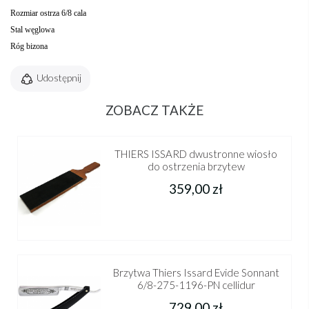
Rozmiar ostrza 6/8 cala
Stal węglowa
Róg bizona
Udostępnij
ZOBACZ TAKŻE
THIERS ISSARD dwustronne wiosło
do ostrzenia brzytew
359,00 zł
Brzytwa Thiers Issard Evide Sonnant
6/8-275-1196-PN cellidur
729,00 zł