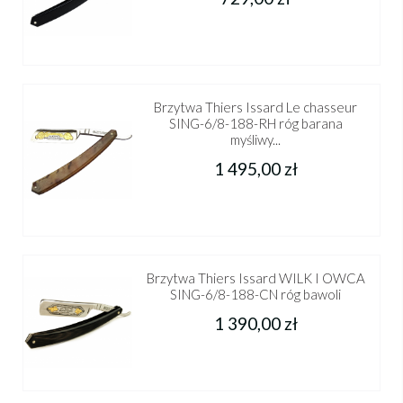
Brzytwa Thiers Issard Le chasseur
SING-6/8-188-RH róg barana
myśliwy...
1 495,00 zł
Brzytwa Thiers Issard WILK I OWCA
SING-6/8-188-CN róg bawoli
1 390,00 zł